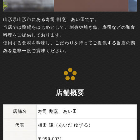
山形県山形市にある寿司 割烹 あい田です。
当店では鴨鍋をはじめとして、刺身や焼き魚、寿司などの和食
料理をご提供しております。
使用する食材を吟味し、こだわりを持ってご提供する当店の鴨
鍋を是非一度ご賞味ください。
店舗概要
店舗名
寿司 割烹 あい田
代表
相田 謙（あいだ ゆずる）
〒990-0031